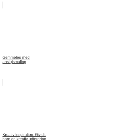
Gemmeleg med
ansigtsmaling
Kreativ Inspiration: Giv dit
barn en kreativ udfordring