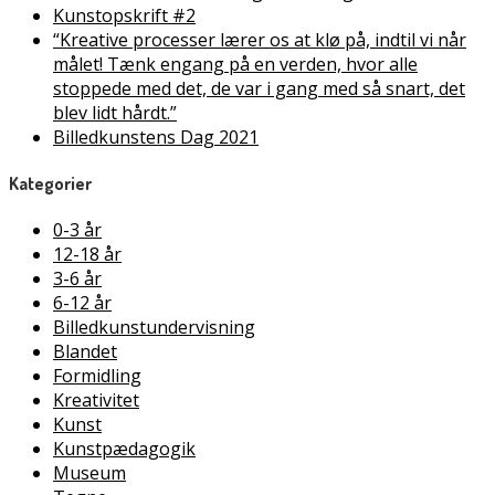
Kunstopskrift #2
“Kreative processer lærer os at klø på, indtil vi når
målet! Tænk engang på en verden, hvor alle
stoppede med det, de var i gang med så snart, det
blev lidt hårdt.”
Billedkunstens Dag 2021
Kategorier
0-3 år
12-18 år
3-6 år
6-12 år
Billedkunstundervisning
Blandet
Formidling
Kreativitet
Kunst
Kunstpædagogik
Museum