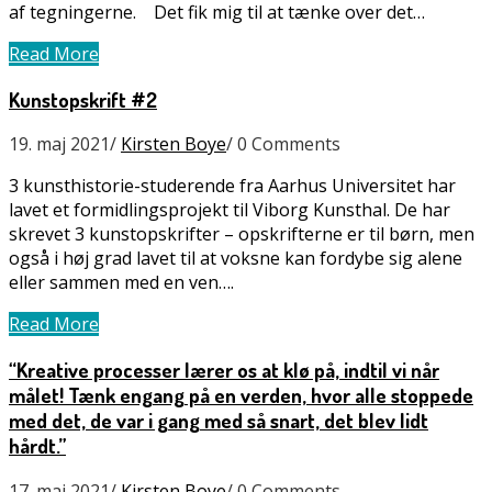
af tegningerne. Det fik mig til at tænke over det…
Read More
Kunstopskrift #2
19. maj 2021
/
Kirsten Boye
/
0 Comments
3 kunsthistorie-studerende fra Aarhus Universitet har
lavet et formidlingsprojekt til Viborg Kunsthal. De har
skrevet 3 kunstopskrifter – opskrifterne er til børn, men
også i høj grad lavet til at voksne kan fordybe sig alene
eller sammen med en ven….
Read More
“Kreative processer lærer os at klø på, indtil vi når
målet! Tænk engang på en verden, hvor alle stoppede
med det, de var i gang med så snart, det blev lidt
hårdt.”
17. maj 2021
/
Kirsten Boye
/
0 Comments