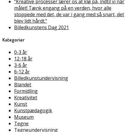
“Kreative processer lærer os at klø på, indtil vi når
målet! Tænk engang på en verden, hvor alle
stoppede med det, de var i gang med så snart, det
blev lidt hårdt.”
Billedkunstens Dag 2021
Kategorier
0-3 år
12-18 år
3-6 år
6-12 år
Billedkunstundervisning
Blandet
Formidling
Kreativitet
Kunst
Kunstpædagogik
Museum
Tegne
Tegneundervisning