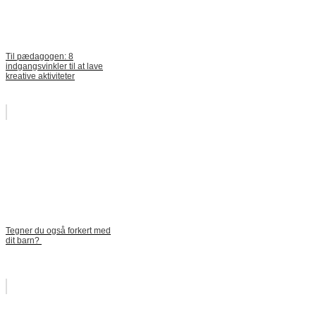
Til pædagogen: 8
indgangsvinkler til at lave
kreative aktiviteter
Tegner du også forkert med
dit barn?