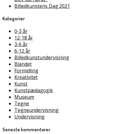
Billedkunstens Dag 2021
Kategorier
0-3 år
12-18 år
3-6 år
6-12 år
Billedkunstundervisning
Blandet
Formidling
Kreativitet
Kunst
Kunstpædagogik
Museum
Tegne
Tegneundervisning
Undervisning
Seneste kommentarer