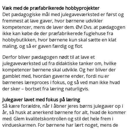
Væk med de præfabrikerede hobbyprojekter
Det pædagogiske mål med julegaveværksted er først og
fremmest at lave gaver, hvor børnene udvikler
kompetencer, mens de laver dem. Øv! Dvs. at pædagogen
ikke kan købe de der præfabrikerede fuglehuse fra
hobbybutikken, hvor børnene kun skal sætte en klat
maling, og så er gaven færdig og flot.
Derfor bliver pædagogen nødt til at lave et
julegaveværksted ud fra didaktiske tanker om, hvilke
kompetencer børnene skal udvikle. Og her bliver der
gamblet med, hvordan gaverne ender, fordi nu er
børnenes læreproces i fokus, og så ved man ikke hvad
der sker – bortset fra læring naturligvis.
Julegaver lavet med fokus på læring
Så kære forældre, når I åbner jeres børns julegaver op i
år, så husk at anerkend børnene for alt, hvad de kommer
med. Glem kvalitetskontrollen og stil det hele frem i
vindueskarmen. For børnene har lært noget, mens de