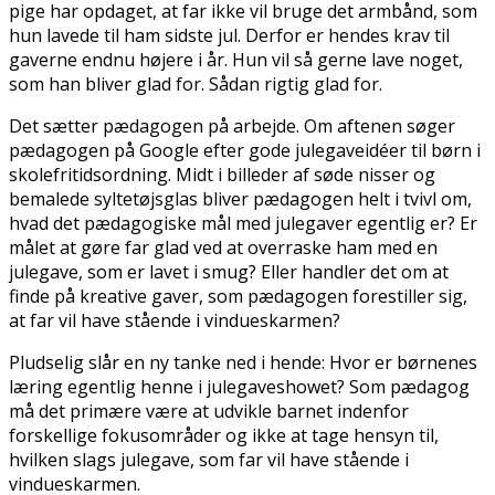
pige har opdaget, at far ikke vil bruge det armbånd, som
hun lavede til ham sidste jul. Derfor er hendes krav til
gaverne endnu højere i år. Hun vil så gerne lave noget,
som han bliver glad for. Sådan rigtig glad for.
Det sætter pædagogen på arbejde. Om aftenen søger
pædagogen på Google efter gode julegaveidéer til børn i
skolefritidsordning. Midt i billeder af søde nisser og
bemalede syltetøjsglas bliver pædagogen helt i tvivl om,
hvad det pædagogiske mål med julegaver egentlig er? Er
målet at gøre far glad ved at overraske ham med en
julegave, som er lavet i smug? Eller handler det om at
finde på kreative gaver, som pædagogen forestiller sig,
at far vil have stående i vindueskarmen?
Pludselig slår en ny tanke ned i hende: Hvor er børnenes
læring egentlig henne i julegaveshowet? Som pædagog
må det primære være at udvikle barnet indenfor
forskellige fokusområder og ikke at tage hensyn til,
hvilken slags julegave, som far vil have stående i
vindueskarmen.