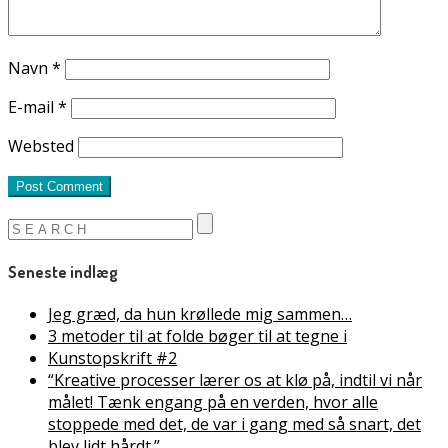
Navn
*
E-mail
*
Websted
Seneste indlæg
Jeg græd, da hun krøllede mig sammen…
3 metoder til at folde bøger til at tegne i
Kunstopskrift #2
“Kreative processer lærer os at klø på, indtil vi når
målet! Tænk engang på en verden, hvor alle
stoppede med det, de var i gang med så snart, det
blev lidt hårdt.”