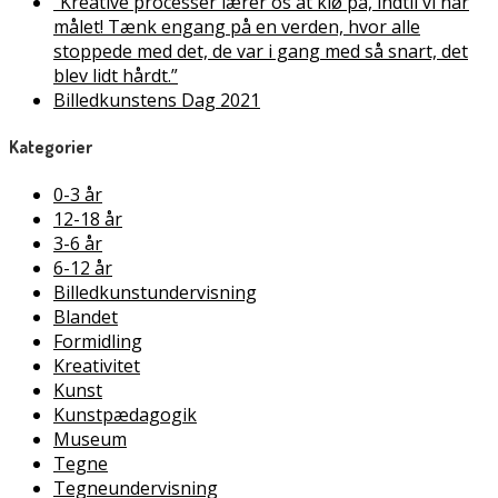
“Kreative processer lærer os at klø på, indtil vi når
målet! Tænk engang på en verden, hvor alle
stoppede med det, de var i gang med så snart, det
blev lidt hårdt.”
Billedkunstens Dag 2021
Kategorier
0-3 år
12-18 år
3-6 år
6-12 år
Billedkunstundervisning
Blandet
Formidling
Kreativitet
Kunst
Kunstpædagogik
Museum
Tegne
Tegneundervisning