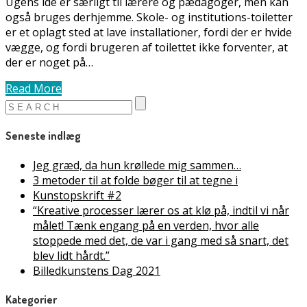
Ugens idé er særligt til lærere og pædagoger, men kan
også bruges derhjemme. Skole- og institutions-toiletter
er et oplagt sted at lave installationer, fordi der er hvide
vægge, og fordi brugeren af toilettet ikke forventer, at
der er noget på…
Read More
Seneste indlæg
Jeg græd, da hun krøllede mig sammen…
3 metoder til at folde bøger til at tegne i
Kunstopskrift #2
“Kreative processer lærer os at klø på, indtil vi når
målet! Tænk engang på en verden, hvor alle
stoppede med det, de var i gang med så snart, det
blev lidt hårdt.”
Billedkunstens Dag 2021
Kategorier