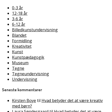
0-3 år
12-18 år
3-6 år
6-12 år
Billedkunstundervisning
Blandet
Formidling
Kreativitet
Kunst
Kunstpædagogik
Museum
Tegne
Tegneundervisning
Undervisning
Seneste kommentarer
Kirsten Boye
til
Hvad betyder det at være kreativ
med børn?
Laura Søndergaard
til
Hvad betyder det at være