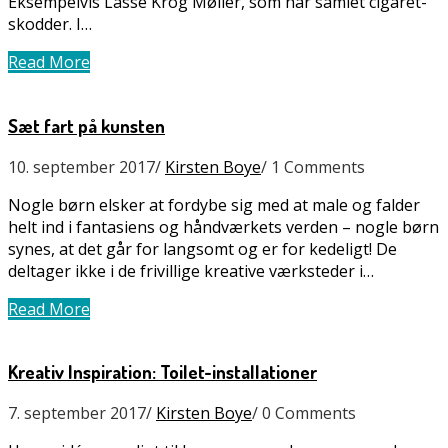
Eksempelvis Lasse Krog Møller, som har samlet cigaret-
skodder. I…
Read More
Sæt fart på kunsten
10. september 2017
/
Kirsten Boye
/
1 Comments
Nogle børn elsker at fordybe sig med at male og falder
helt ind i fantasiens og håndværkets verden – nogle børn
synes, at det går for langsomt og er for kedeligt! De
deltager ikke i de frivillige kreative værksteder i…
Read More
Kreativ Inspiration: Toilet-installationer
7. september 2017
/
Kirsten Boye
/
0 Comments