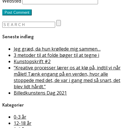
Websted
Seneste indlæg
Jeg græd, da hun krøllede mig sammen…
3 metoder til at folde bøger til at tegne i
Kunstopskrift #2
“Kreative processer lærer os at klø på, indtil vi når
målet! Tænk engang på en verden, hvor alle
stoppede med det, de var i gang med så snart, det
blev lidt hårdt.”
Billedkunstens Dag 2021
Kategorier
0-3 år
12-18 år