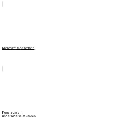
Kreativitet med afstand
Kunst som en
undersøgelse af verden