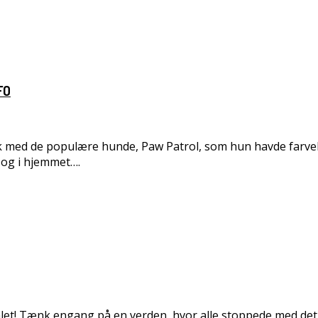
SFO
ark med de populære hunde, Paw Patrol, som hun havde farvel
 og i hjemmet….
målet! Tænk engang på en verden, hvor alle stoppede med det, 