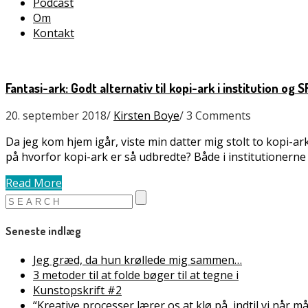
Podcast
Om
Kontakt
Fantasi-ark: Godt alternativ til kopi-ark i institution og 
20. september 2018
/
Kirsten Boye
/
3 Comments
Da jeg kom hjem igår, viste min datter mig stolt to kopi-
på hvorfor kopi-ark er så udbredte? Både i institutionerne
Read More
Seneste indlæg
Jeg græd, da hun krøllede mig sammen…
3 metoder til at folde bøger til at tegne i
Kunstopskrift #2
“Kreative processer lærer os at klø på, indtil vi når 