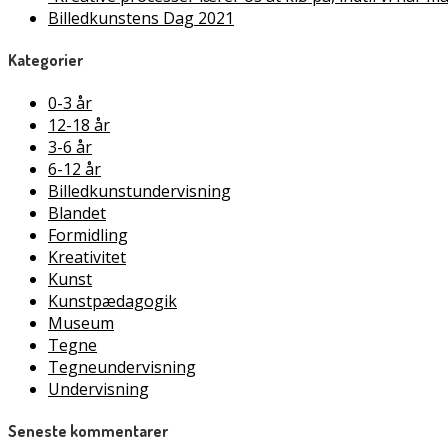
Billedkunstens Dag 2021
Kategorier
0-3 år
12-18 år
3-6 år
6-12 år
Billedkunstundervisning
Blandet
Formidling
Kreativitet
Kunst
Kunstpædagogik
Museum
Tegne
Tegneundervisning
Undervisning
Seneste kommentarer