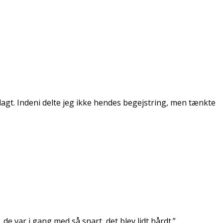
agt. Indeni delte jeg ikke hendes begejstring, men tænkte
de var i gang med så snart, det blev lidt hårdt.”