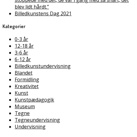
blev lidt hårdt.”
Billedkunstens Dag 2021
Kategorier
0-3 år
12-18 år
3-6 år
6-12 år
Billedkunstundervisning
Blandet
Formidling
Kreativitet
Kunst
Kunstpædagogik
Museum
Tegne
Tegneundervisning
Undervisning