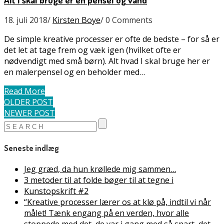
18. juli 2018
/
Kirsten Boye
/
0 Comments
De simple kreative processer er ofte de bedste – for så er
det let at tage frem og væk igen (hvilket ofte er
nødvendigt med små børn). Alt hvad I skal bruge her er
en malerpensel og en beholder med…
Read More
OLDER POST
NEWER POST
Seneste indlæg
Jeg græd, da hun krøllede mig sammen…
3 metoder til at folde bøger til at tegne i
Kunstopskrift #2
“Kreative processer lærer os at klø på, indtil vi når
målet! Tænk engang på en verden, hvor alle
stoppede med det, de var i gang med så snart, det