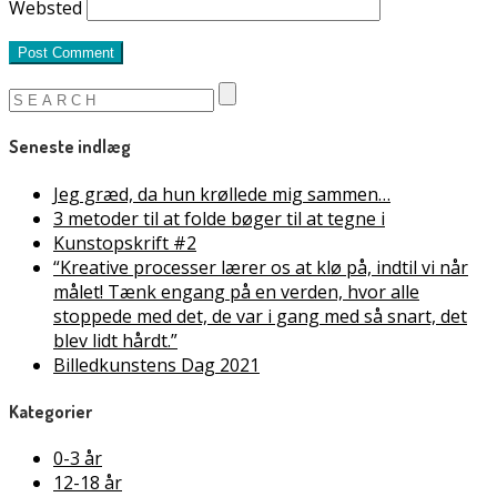
Websted
Seneste indlæg
Jeg græd, da hun krøllede mig sammen…
3 metoder til at folde bøger til at tegne i
Kunstopskrift #2
“Kreative processer lærer os at klø på, indtil vi når
målet! Tænk engang på en verden, hvor alle
stoppede med det, de var i gang med så snart, det
blev lidt hårdt.”
Billedkunstens Dag 2021
Kategorier
0-3 år
12-18 år