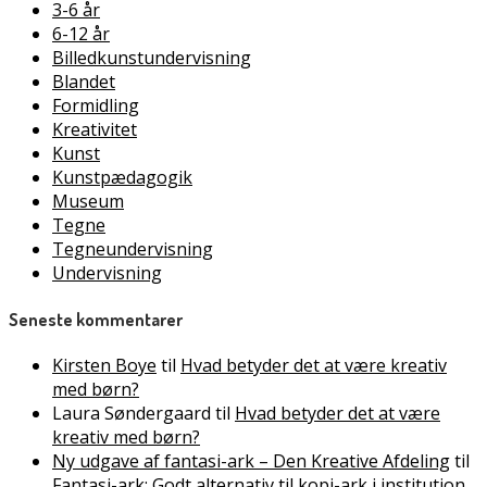
3-6 år
6-12 år
Billedkunstundervisning
Blandet
Formidling
Kreativitet
Kunst
Kunstpædagogik
Museum
Tegne
Tegneundervisning
Undervisning
Seneste kommentarer
Kirsten Boye
til
Hvad betyder det at være kreativ
med børn?
Laura Søndergaard
til
Hvad betyder det at være
kreativ med børn?
Ny udgave af fantasi-ark – Den Kreative Afdeling
til
Fantasi-ark: Godt alternativ til kopi-ark i institution