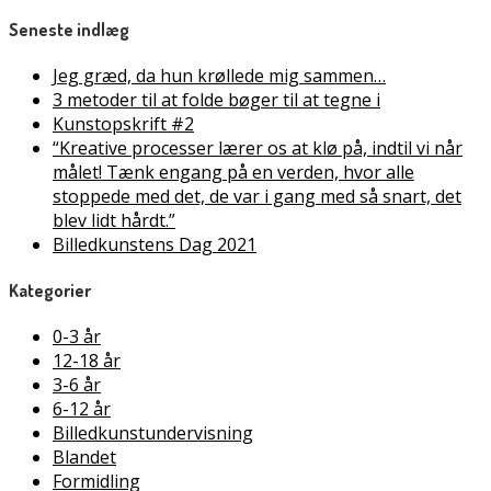
Seneste indlæg
Jeg græd, da hun krøllede mig sammen…
3 metoder til at folde bøger til at tegne i
Kunstopskrift #2
“Kreative processer lærer os at klø på, indtil vi når
målet! Tænk engang på en verden, hvor alle
stoppede med det, de var i gang med så snart, det
blev lidt hårdt.”
Billedkunstens Dag 2021
Kategorier
0-3 år
12-18 år
3-6 år
6-12 år
Billedkunstundervisning
Blandet
Formidling