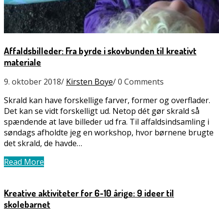
Affaldsbilleder: Fra byrde i skovbunden til kreativt
materiale
9. oktober 2018
/
Kirsten Boye
/
0 Comments
Skrald kan have forskellige farver, former og overflader.
Det kan se vidt forskelligt ud. Netop dét gør skrald så
spændende at lave billeder ud fra. Til affaldsindsamling i
søndags afholdte jeg en workshop, hvor børnene brugte
det skrald, de havde…
Read More
Kreative aktiviteter for 6-10 årige: 9 ideer til
skolebarnet