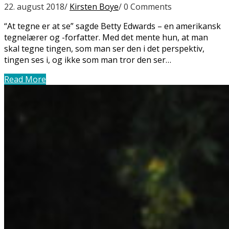
22. august 2018
/
Kirsten Boye
/
0 Comments
“At tegne er at se” sagde Betty Edwards – en amerikansk
tegnelærer og -forfatter. Med det mente hun, at man
skal tegne tingen, som man ser den i det perspektiv,
tingen ses i, og ikke som man tror den ser…
Read More