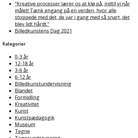
“Kreative processer lærer os at klø på, indtil vi når
målet! Tænk engang på en verden, hvor alle
stoppede med det, de var i gang med så snart, det
blev lidt hårdt.”
Billedkunstens Dag 2021
Kategorier
0-3 år
12-18 år
3-6 år
6-12 år
Billedkunstundervisning
Blandet
Formidling
Kreativitet
Kunst
Kunstpædagogik
Museum
Tegne