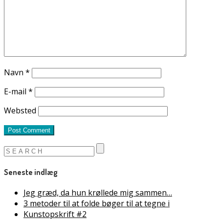
Navn
*
E-mail
*
Websted
Seneste indlæg
Jeg græd, da hun krøllede mig sammen…
3 metoder til at folde bøger til at tegne i
Kunstopskrift #2