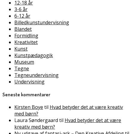
12-18 år
3-6 år
6-12 år
Billedkunstundervisning
Blandet
Formidling
Kreativitet
Kunst
Kunstpædagogik
Museum
Tegne
Tegneundervisning
Undervisning
Seneste kommentarer
Kirsten Boye
til
Hvad betyder det at være kreativ
med børn?
Laura Søndergaard
til
Hvad betyder det at være
kreativ med børn?
Ny udgave af fantasi-ark – Den Kreative Afdeling
til