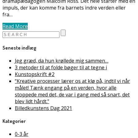
dramapædagogen Malcolm Ross. Det hele starter med en
impuls, der kan komme fra barnets indre verden eller
fra…
Read More
Seneste indlæg
Jeg græd, da hun krøllede mig sammen…
3 metoder til at folde bøger til at tegne i
Kunstopskrift #2
“Kreative processer lærer os at klø på, indtil vi når
målet! Tænk engang på en verden, hvor alle
stoppede med det, de var i gang med så snart, det
blev lidt hårdt.”
Billedkunstens Dag 2021
Kategorier
0-3 år