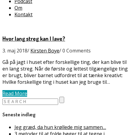
Podcast
Om
Kontakt
Hvor lang streg kan I lave?
3. maj 2018
/
Kirsten Boye
/
0 Comments
Gå på jagt i huset efter forskellige ting, der kan blive til
en lang streg. Når de første og lettest tilgængelige ting
er brugt, bliver barnet udfordret til at tænke kreativt:
Hvilke forskellige ting i huset kan jeg bruge til…
Read More
Seneste indlæg
Jeg græd, da hun krøllede mig sammen…
3 metoder til at folde bøger til at tegne i