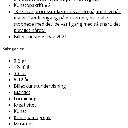
Kunstopskrift #2
“Kreative processer lærer os at klø på, indtil vi når
målet! Tænk engang på en verden, hvor alle
stoppede med det, de var i gang med så snart, det
blev lidt hårdt.”
Billedkunstens Dag 2021
Kategorier
0-3 år
12-18 år
3-6 år
6-12 år
Billedkunstundervisning
Blandet
Formidling
Kreativitet
Kunst
Kunstpædagogik
Museum