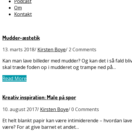
Podcast
Om
Kontakt
Mudder-æstetik
13. marts 2018
/
Kirsten Boye
/
2 Comments
Kan man lave billeder med mudder? Og kan det i så fald bli
skal træde foden op i mudderet og trampe ned på…
Read More
Kreativ inspiration: Male på spor
10. august 2017
/
Kirsten Boye
/
0 Comments
Et helt blankt papir kan være intimiderende – hvordan laver
være? For at give barnet et andet…