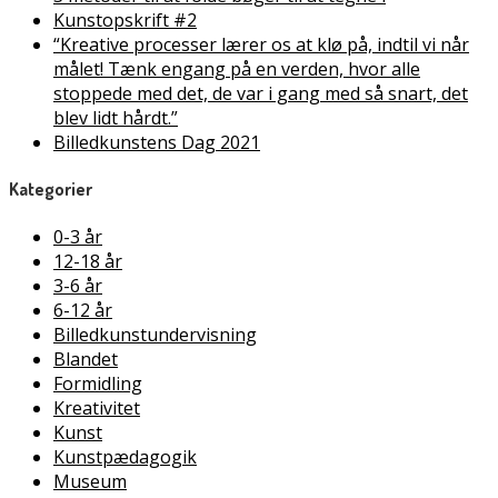
Kunstopskrift #2
“Kreative processer lærer os at klø på, indtil vi når
målet! Tænk engang på en verden, hvor alle
stoppede med det, de var i gang med så snart, det
blev lidt hårdt.”
Billedkunstens Dag 2021
Kategorier
0-3 år
12-18 år
3-6 år
6-12 år
Billedkunstundervisning
Blandet
Formidling
Kreativitet
Kunst
Kunstpædagogik
Museum