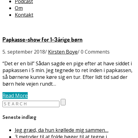
Podcast
Om
Kontakt
Papkasse-show for 1-3årige børn
5. september 2018
/
Kirsten Boye
/
0 Comments
“Det er en bil” Sådan sagde en pige efter at have siddet i
papkassen i 5 min. Jeg tegnede to ret inden i papkassen,
så børnene kunne køre sig en tur. Efter lidt tid sad der
børn hele vejen rundt…
Read More
Seneste indlæg
Jeg græd, da hun krøllede mig sammen…
3 metoder til at folde bøger til at tegne i