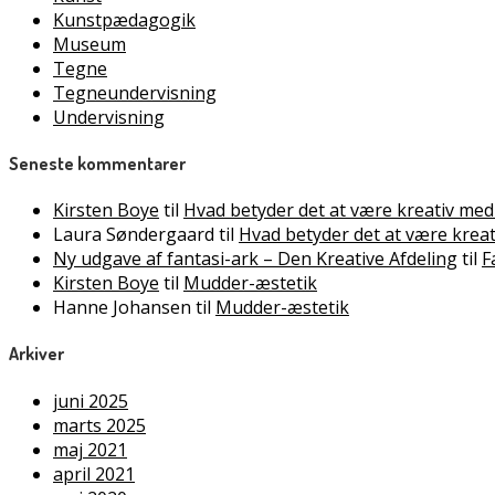
Kunstpædagogik
Museum
Tegne
Tegneundervisning
Undervisning
Seneste kommentarer
Kirsten Boye
til
Hvad betyder det at være kreativ med
Laura Søndergaard
til
Hvad betyder det at være krea
Ny udgave af fantasi-ark – Den Kreative Afdeling
til
F
Kirsten Boye
til
Mudder-æstetik
Hanne Johansen
til
Mudder-æstetik
Arkiver
juni 2025
marts 2025
maj 2021
april 2021