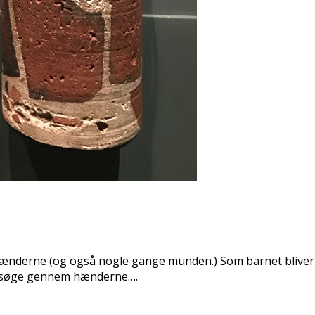
derne (og også nogle gange munden.) Som barnet bliver æld
dersøge gennem hænderne….