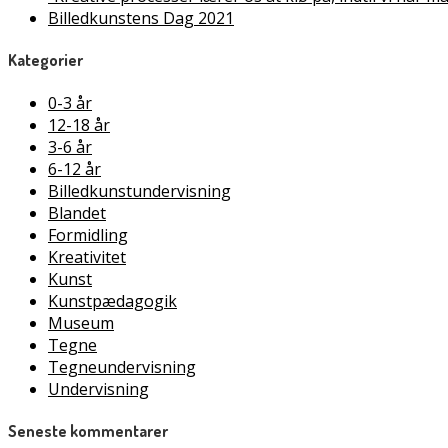
Billedkunstens Dag 2021
Kategorier
0-3 år
12-18 år
3-6 år
6-12 år
Billedkunstundervisning
Blandet
Formidling
Kreativitet
Kunst
Kunstpædagogik
Museum
Tegne
Tegneundervisning
Undervisning
Seneste kommentarer