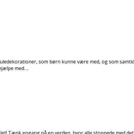
 til juledekorationer, som børn kunne være med, og som samti
 hjælpe med….
målet! Tænk engang på en verden, hvor alle stoppede med det, 