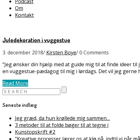
Podcast
Om
Kontakt
Juledekoration i vuggestue
3. december 2018
/
Kirsten Boye
/
0 Comments
“Jeg ønsker din hjælp med at guide mig til at finde ideer
en vuggestue-pædagog til mig i lørdags. Det vil jeg gerne
Read More
Seneste indlæg
Jeg græd, da hun krøllede mig sammen…
3 metoder til at folde bøger til at tegne i
Kunstopskrift #2
“Kreative processer lærer os at klø på, indtil vi når 