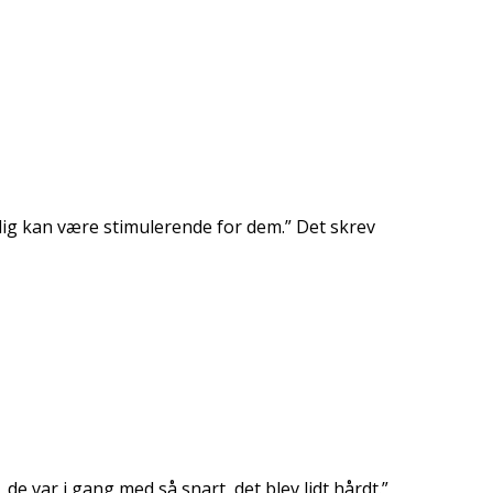
dig kan være stimulerende for dem.” Det skrev
de var i gang med så snart, det blev lidt hårdt.”