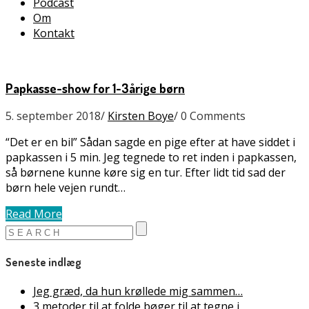
Podcast
Om
Kontakt
Papkasse-show for 1-3årige børn
5. september 2018
/
Kirsten Boye
/
0 Comments
“Det er en bil” Sådan sagde en pige efter at have siddet i
papkassen i 5 min. Jeg tegnede to ret inden i papkassen,
så børnene kunne køre sig en tur. Efter lidt tid sad der
børn hele vejen rundt…
Read More
Seneste indlæg
Jeg græd, da hun krøllede mig sammen…
3 metoder til at folde bøger til at tegne i