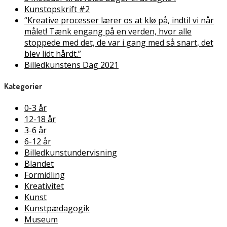
Kunstopskrift #2
“Kreative processer lærer os at klø på, indtil vi når
målet! Tænk engang på en verden, hvor alle
stoppede med det, de var i gang med så snart, det
blev lidt hårdt.”
Billedkunstens Dag 2021
Kategorier
0-3 år
12-18 år
3-6 år
6-12 år
Billedkunstundervisning
Blandet
Formidling
Kreativitet
Kunst
Kunstpædagogik
Museum