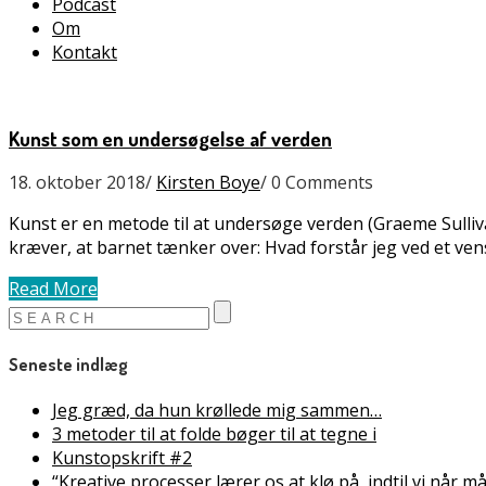
Podcast
Om
Kontakt
Kunst som en undersøgelse af verden
18. oktober 2018
/
Kirsten Boye
/
0 Comments
Kunst er en metode til at undersøge verden (Graeme Sull
kræver, at barnet tænker over: Hvad forstår jeg ved et v
Read More
Seneste indlæg
Jeg græd, da hun krøllede mig sammen…
3 metoder til at folde bøger til at tegne i
Kunstopskrift #2
“Kreative processer lærer os at klø på, indtil vi når 