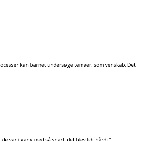
processer kan barnet undersøge temaer, som venskab. Det
de var i gang med så snart, det blev lidt hårdt.”