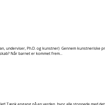
ivan, underviser, Ph.D. og kunstner) Gennem kunstneriske 
enskab? Når barnet er kommet frem…
målet! Tænk engang på en verden, hvor alle stoppede med det, 