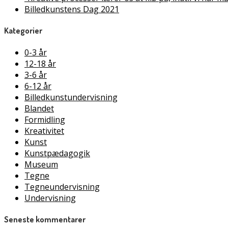
Billedkunstens Dag 2021
Kategorier
0-3 år
12-18 år
3-6 år
6-12 år
Billedkunstundervisning
Blandet
Formidling
Kreativitet
Kunst
Kunstpædagogik
Museum
Tegne
Tegneundervisning
Undervisning
Seneste kommentarer