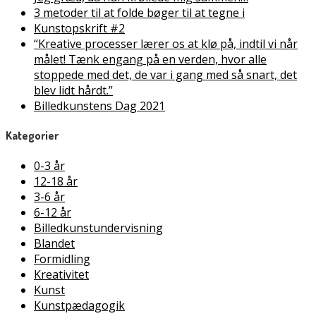
3 metoder til at folde bøger til at tegne i
Kunstopskrift #2
“Kreative processer lærer os at klø på, indtil vi når
målet! Tænk engang på en verden, hvor alle
stoppede med det, de var i gang med så snart, det
blev lidt hårdt.”
Billedkunstens Dag 2021
Kategorier
0-3 år
12-18 år
3-6 år
6-12 år
Billedkunstundervisning
Blandet
Formidling
Kreativitet
Kunst
Kunstpædagogik